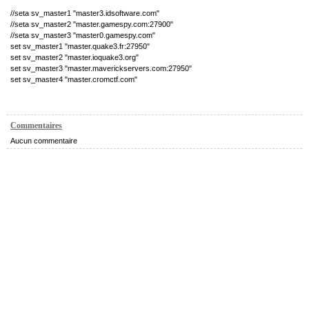
//seta sv_master1 "master3.idsoftware.com"
//seta sv_master2 "master.gamespy.com:27900"
//seta sv_master3 "master0.gamespy.com"
set sv_master1 "master.quake3.fr:27950"
set sv_master2 "master.ioquake3.org"
set sv_master3 "master.maverickservers.com:27950"
set sv_master4 "master.cromctf.com"
Commentaires
Aucun commentaire