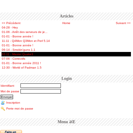
Articles
<< Précédent
Home
Suivant >>
04-28 - Hey
01-06 - Arrêt des serveurs de je...
01-01 - Bonne année !
11-11 - Q4Mon Q3Mon et Perl 5.14
01-01 - Bonne année !
06-14 - Smokin'guns 1.1
02-11 - Master Quake3
07-06 - Correctifs
01-01 - Bonne année 2011 !
12-30 - World of Padman 1.5
Login
Identifiant
Mot de passe
Inscription
Perte mot de passe
Menu âŒ