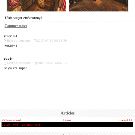
Télécharger
ztn3tourney1
Commentaires
ztn3dm1
Ecrit par angious |
2009-07-19 00:58:56
ztn3dm1
supér
Ecrit par skylor55 |
2009-06-29 14:47:01
le jeu ets supér
Articles
<< Précédent
Home
Suivant >>
02-15 - MAP - ztn3tourney1