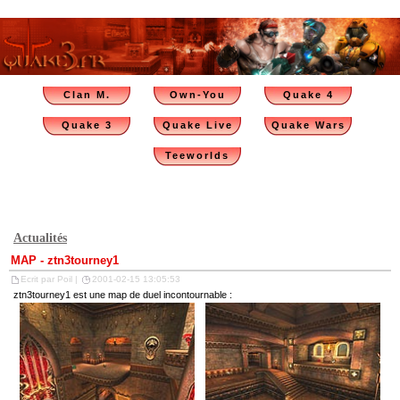
Clan M.
Own-You
Quake 4
Quake 3
Quake Live
Quake Wars
Teeworlds
Actualités
MAP - ztn3tourney1
Ecrit par Poil |
2001-02-15 13:05:53
ztn3tourney1 est une map de duel incontournable :