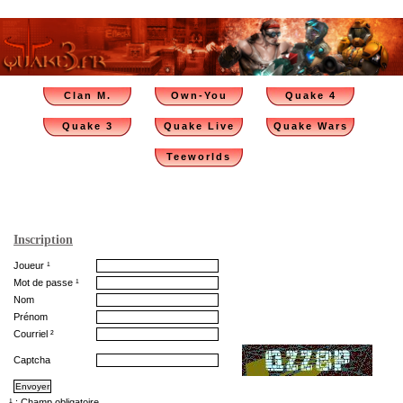
Clan M.
Own-You
Quake 4
Quake 3
Quake Live
Quake Wars
Teeworlds
Inscription
Joueur ¹
Mot de passe ¹
Nom
Prénom
Courriel ²
Captcha
¹ : Champ obligatoire.