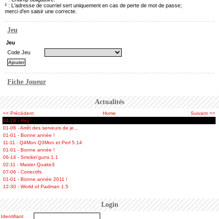
² : L'adresse de courriel sert uniquement en cas de perte de mot de passe;
merci d'en saisir une correcte.
Jeu
Jeu
Code Jeu
Fiche Joueur
Actualités
<< Précédent
Home
Suivant >>
04-28 - Hey
01-06 - Arrêt des serveurs de je...
01-01 - Bonne année !
11-11 - Q4Mon Q3Mon et Perl 5.14
01-01 - Bonne année !
06-14 - Smokin'guns 1.1
02-11 - Master Quake3
07-06 - Correctifs
01-01 - Bonne année 2011 !
12-30 - World of Padman 1.5
Login
Identifiant